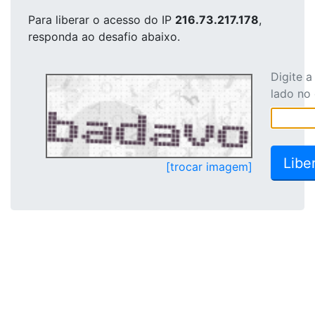
Para liberar o acesso
do IP
216.73.217.178
,
responda ao desafio abaixo.
Digite 
lado no
[trocar imagem]