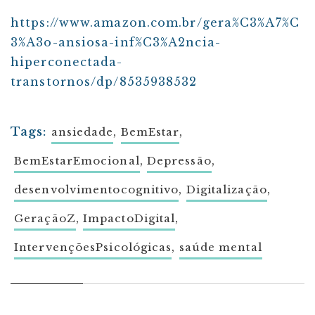
https://www.amazon.com.br/gera%C3%A7%C
3%A3o-ansiosa-inf%C3%A2ncia-
hiperconectada-
transtornos/dp/8535938532
Tags:
,
,
ansiedade
BemEstar
,
,
BemEstarEmocional
Depressão
,
,
desenvolvimentocognitivo
Digitalização
,
,
GeraçãoZ
ImpactoDigital
,
IntervençõesPsicológicas
saúde mental