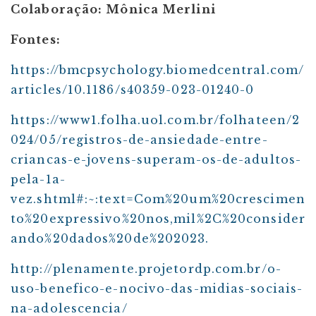
Colaboração: Mônica Merlini
Fontes:
https://bmcpsychology.biomedcentral.com/
articles/10.1186/s40359-023-01240-0
https://www1.folha.uol.com.br/folhateen/2
024/05/registros-de-ansiedade-entre-
criancas-e-jovens-superam-os-de-adultos-
pela-1a-
vez.shtml#:~:text=Com%20um%20crescimen
to%20expressivo%20nos,mil%2C%20consider
ando%20dados%20de%202023.
http://plenamente.projetordp.com.br/o-
uso-benefico-e-nocivo-das-midias-sociais-
na-adolescencia/