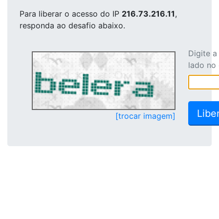
Para liberar o acesso
do IP
216.73.216.11
,
responda ao desafio abaixo.
Digite 
lado no
[trocar imagem]