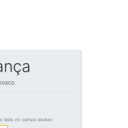
ança
nosco.
ao lado no campo abaixo