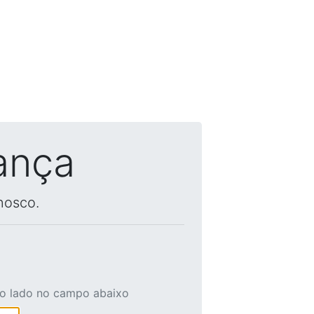
ança
nosco.
ao lado no campo abaixo